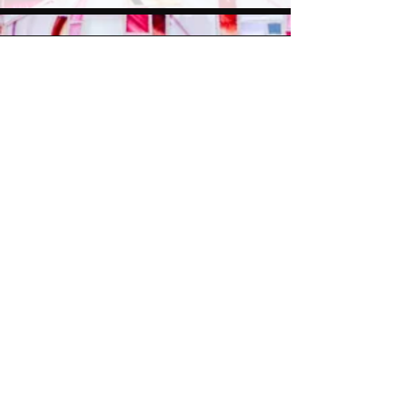
514 7182342
caroleferrer7@gmail.com
77 chemin de Fulford
Shefford, Québec
Canada