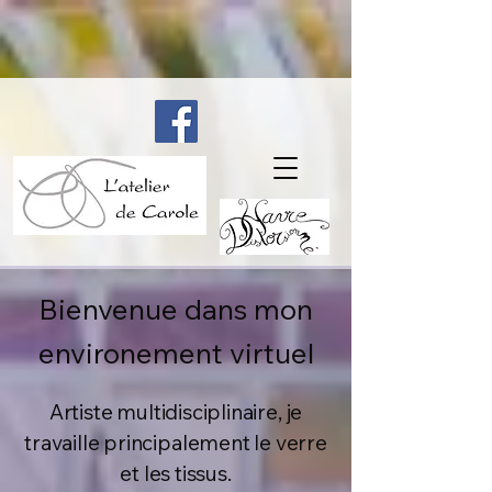
Bienvenue dans mon
environement virtuel
Artiste multidisciplinaire, je
travaille principalement le verre
et les tissus.